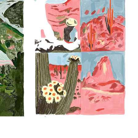
WIE RIJDT ER OP ZIJN PAARD DOOR DE 
ERK
PAIRIE- VRIJ WERK
2024